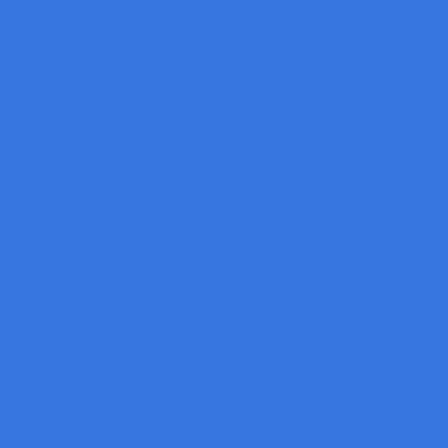
Deep Fusion of Multi-dimensional Vision Technology
การนำร่องจ่ายกาวและการตรวจสอบคุณภาพ
Deploy AI-Powered Anomaly Detection into Your Production Line
One-Click Measurement Sensor SmartFlash Series
Machine Vision Blog
What is Machine Vision?
Human Vision & Machine Vision
Color of Light & Color of Object
Machine Vision Lighting Principle Direction of Light
Machine Vision Lighting Housing Type
Lens Selection Technique for Machine Vision
Camera Type in Machine Vision
Rolling Shutter & Global Shutter
Polarisation techniques for machine vision
Camera Resolution Selection for Area Scan Camera
ปัญหาที่เราพบในการใช้งาน NON-TELECENTRIC LENS ในระบบ
MACHINE VISION
AI Vision
9 ขั้นตอนพื้นฐานในการออกแบบระบบ Machine Vision ให้ประสบ
ความสำเร็จ