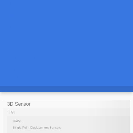
Do you need a color camera?
Training
CAMERA
LEN
LIGHTING
SOFTWARE
AI
3D VISION
ROBOT VISION
Download
Contact us
News & Events
3D Sensor
LMI
GoPxL
Single Point Displacement Sensors