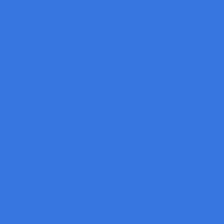
LAK
OPT
Machine Vision Lens
Tamron Lens
Computar Lens
Opto Engineering
OPT
Mounting Solution
Machine Vision Lab
Accessories
Filter
Lab Stand
Solutions
Canning Food Container Inspection
Blister Pack Inspection
Date Code inspection
Rubber and Tire Inspection