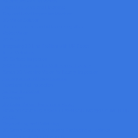
Automotive Part Inspection
Hard Disk Drive and Electronic
Cap and Label Inspection Machine
3D Vision Solution
Thermal camera and AI face recognition
Robot Vision
3D Scanner
Integrating 3D Line Profilers with UR Cobot
Inline Metrology
3D Surface inspection
360º 3D Inspection for Multi-Sensor Layouts
Smart 3D Machine Vision for Battery Inspection
Factory Smart AI Deep Learning
Road and Rail Inspection
Surface Inspection
Packaging
3D Color Vision : For on Arm Robot
HOW 3D GOCATOR SMART SENSOR WORKING WITH UR
ROBOT
Depalletizing and Palletizing
3D Smart Sensors for Industry Packaging & Logistics
Fiber Cements Broad Inspection