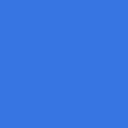
Baumer
VeriSens
SCI
OPT
Code Reader
3D Sensor
LMI
GoPxL
Single Point Displacement Sensors
Laser Line Profile Sensors
Structured-Light Snapshot Sensors
Robot Vision System
Machine Vision Camera
Baumer
Daheng
Basler Camera
Automation Technology
OPTO