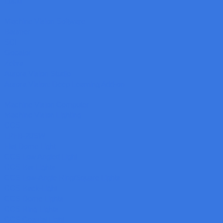
Lucid
Machine Vision Software
Baumer
SCI
Gocator
Zebra
Aurora Vision Studio
Aurora Vision: Deep Learning Add-on
Machine Vision Computer
Machine Vision Lighting
CCS
LPFB-20SW
Flat Dome Light
CCS Low Angled Light
CCS Bar Lights
CCS Low-Angle Ring/Square Lights
CCS Back-Light
CCS Dome Lights
CCS Ring Lights
CCS Coaxial Light